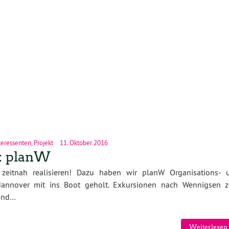
teressenten
,
Projekt
11. Oktober 2016
n: planW
d zeitnah realisieren! Dazu haben wir planW Organisations- 
Hannover mit ins Boot geholt. Exkursionen nach Wennigsen 
 und…
Weiterlesen 