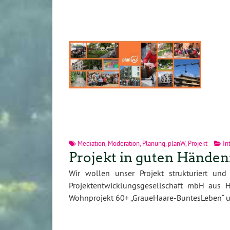
Mediation
,
Moderation
,
Planung
,
planW
,
Projekt
In
Projekt in guten Hände
Wir wollen unser Projekt strukturiert un
Projektentwicklungsgesellschaft mbH aus 
Wohnprojekt 60+ „GraueHaare-BuntesLeben“