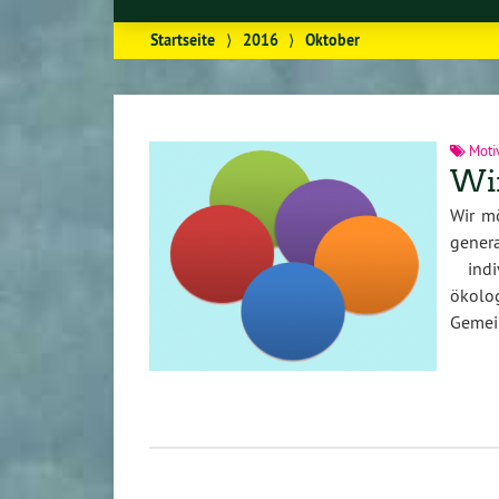
Startseite
⟩
2016
⟩
Oktober
Moti
Wir
Wir m
gener
indiv
ökolo
Gemei