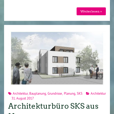
Weiterlesen »
Architektur
,
Bauplanung
,
Grundrisse
,
Planung
,
SKS
Architektur
31. August 2017
Architekturbüro SKS aus