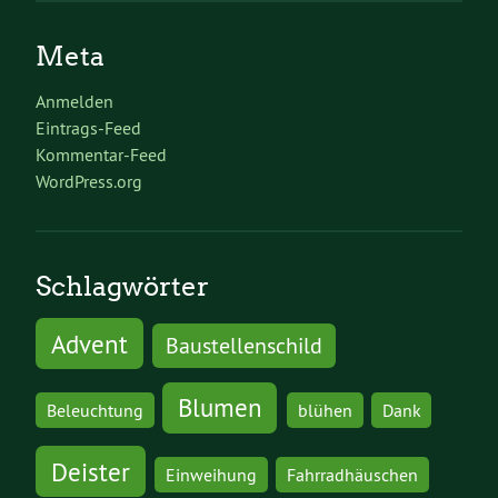
Meta
Anmelden
Eintrags-Feed
Kommentar-Feed
WordPress.org
Schlagwörter
Advent
Baustellenschild
Blumen
Beleuchtung
blühen
Dank
Deister
Einweihung
Fahrradhäuschen