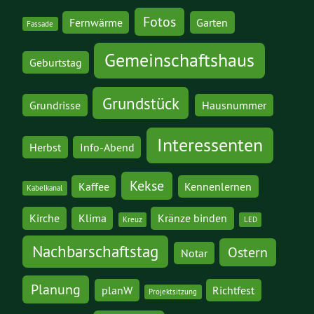
Fotos
Fernwärme
Garten
Fassade
Gemeinschaftshaus
Geburtstag
Grundstück
Grundrisse
Hausnummer
Interessenten
Herbst
Info-Abend
Kekse
Kaffee
Kennenlernen
Kabelkanal
Kirche
Klima
Kränze binden
Kreuz
LED
Nachbarschaftstag
Ostern
Notar
Planung
planW
Richtfest
Projektsitzung