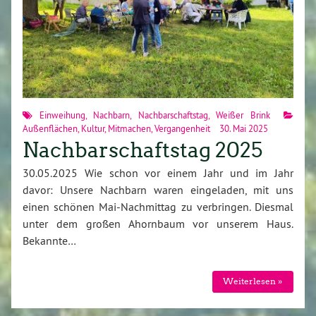
Einweihung
,
Nachbarn
,
Nachbarschaftstag
,
Weißer Brink
Außenflächen
,
Kultur
,
Mitmachen
,
Vergangenheit
30. Mai 2025
Nachbarschaftstag 2025
30.05.2025 Wie schon vor einem Jahr und im Jahr
davor: Unsere Nachbarn waren eingeladen, mit uns
einen schönen Mai-Nachmittag zu verbringen. Diesmal
unter dem großen Ahornbaum vor unserem Haus.
Bekannte…
Weiterlesen »