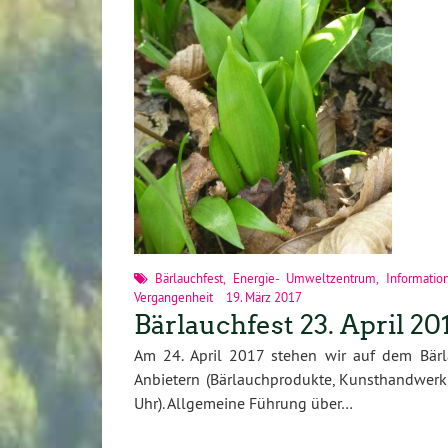
Bärlauchfest
,
Energie- Umweltzentrum
,
Informatio
Vergangenheit
19. März 2017
Bärlauchfest 23. April 20
Am 24. April 2017 stehen wir auf dem Bärl
Anbietern (Bärlauchprodukte, Kunsthandwerk
Uhr). Allgemeine Führung über…