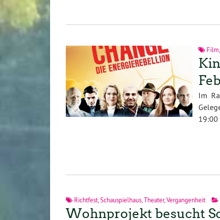
Film
Kin
Feb
Im Ra
Gelege
19:00 
Richtfest
,
Schauspielhaus
,
Theater
,
Vergangenheit
Wohnprojekt besucht S