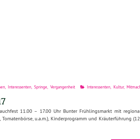
nen
,
Interessenten
,
Springe
,
Vergangenheit
Interessenten
,
Kultur
,
Mitmac
17
auchfest 11.00 – 17.00 Uhr Bunter Frühlingsmarkt mit regiona
, Tomatenbörse, u.a.m.), Kinderprogramm und Kräuterführung (12