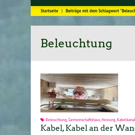
Startseite
⟩
Beiträge mit dem Schlagwort "Beleuc
Beleuchtung
Beleuchtung
,
Gemeinschaftshaus
,
Heizung
,
Kabelkana
Kabel, Kabel an der Wa