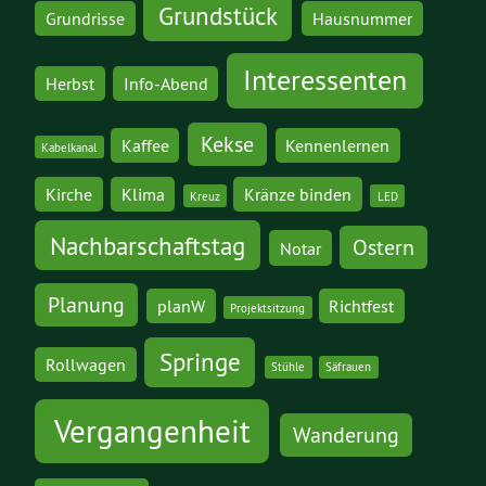
Grundstück
Grundrisse
Hausnummer
Interessenten
Herbst
Info-Abend
Kekse
Kaffee
Kennenlernen
Kabelkanal
Kirche
Klima
Kränze binden
Kreuz
LED
Nachbarschaftstag
Ostern
Notar
Planung
planW
Richtfest
Projektsitzung
Springe
Rollwagen
Stühle
Säfrauen
Vergangenheit
Wanderung