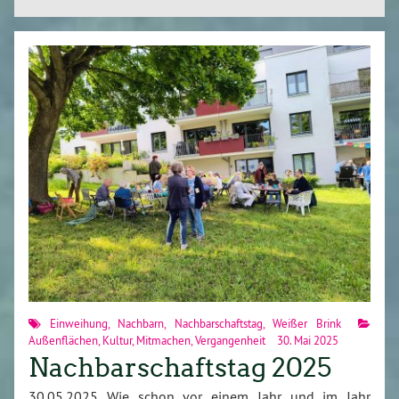
Einweihung
,
Nachbarn
,
Nachbarschaftstag
,
Weißer Brink
Außenflächen
,
Kultur
,
Mitmachen
,
Vergangenheit
30. Mai 2025
Nachbarschaftstag 2025
30.05.2025 Wie schon vor einem Jahr und im Jahr