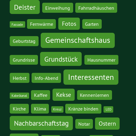
Deister
Einweihung
Fahrradhäuschen
Fotos
Fernwärme
Garten
Fassade
Gemeinschaftshaus
Geburtstag
Grundstück
Grundrisse
Hausnummer
Interessenten
Herbst
Info-Abend
Kekse
Kaffee
Kennenlernen
Kabelkanal
Kirche
Klima
Kränze binden
Kreuz
LED
Nachbarschaftstag
Ostern
Notar