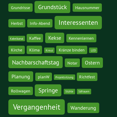
Grundstück
Grundrisse
Hausnummer
Interessenten
Herbst
Info-Abend
Kekse
Kaffee
Kennenlernen
Kabelkanal
Kirche
Klima
Kränze binden
Kreuz
LED
Nachbarschaftstag
Ostern
Notar
Planung
planW
Richtfest
Projektsitzung
Springe
Rollwagen
Stühle
Säfrauen
Vergangenheit
Wanderung