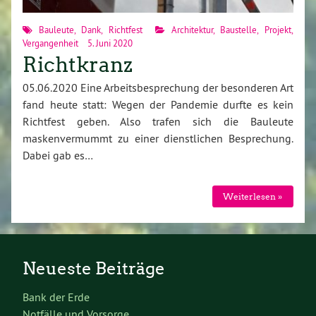
Bauleute
,
Dank
,
Richtfest
Architektur
,
Baustelle
,
Projekt
,
Vergangenheit
5. Juni 2020
Richtkranz
05.06.2020 Eine Arbeitsbesprechung der besonderen Art
fand heute statt: Wegen der Pandemie durfte es kein
Richtfest geben. Also trafen sich die Bauleute
maskenvermummt zu einer dienstlichen Besprechung.
Dabei gab es…
Weiterlesen »
Neueste Beiträge
Bank der Erde
Notfälle und Vorsorge