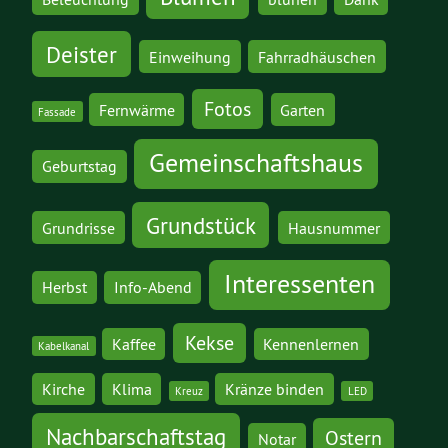
Deister
Einweihung
Fahrradhäuschen
Fotos
Fernwärme
Garten
Fassade
Gemeinschaftshaus
Geburtstag
Grundstück
Grundrisse
Hausnummer
Interessenten
Herbst
Info-Abend
Kekse
Kaffee
Kennenlernen
Kabelkanal
Kirche
Klima
Kränze binden
Kreuz
LED
Nachbarschaftstag
Ostern
Notar