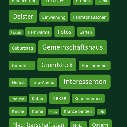
Beleuchtung
blühen
Dank
Deister
Einweihung
Fahrradhäuschen
Fotos
Fernwärme
Garten
Fassade
Gemeinschaftshaus
Geburtstag
Grundstück
Grundrisse
Hausnummer
Interessenten
Herbst
Info-Abend
Kekse
Kaffee
Kennenlernen
Kabelkanal
Kirche
Klima
Kränze binden
Kreuz
LED
Nachbarschaftstag
Ostern
Notar