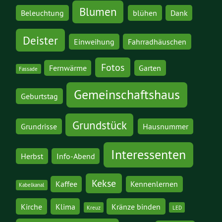
Blumen
Beleuchtung
blühen
Dank
Deister
Einweihung
Fahrradhäuschen
Fotos
Fernwärme
Garten
Fassade
Gemeinschaftshaus
Geburtstag
Grundstück
Grundrisse
Hausnummer
Interessenten
Herbst
Info-Abend
Kekse
Kaffee
Kennenlernen
Kabelkanal
Kirche
Klima
Kränze binden
Kreuz
LED