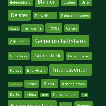
Blumen
Beleuchtung
blühen
Dank
Deister
Einweihung
Fahrradhäuschen
Fotos
Fernwärme
Garten
Fassade
Gemeinschaftshaus
Geburtstag
Grundstück
Grundrisse
Hausnummer
Interessenten
Herbst
Info-Abend
Kekse
Kaffee
Kennenlernen
Kabelkanal
Kirche
Klima
Kränze binden
Kreuz
LED
Nachbarschaftstag
Ostern