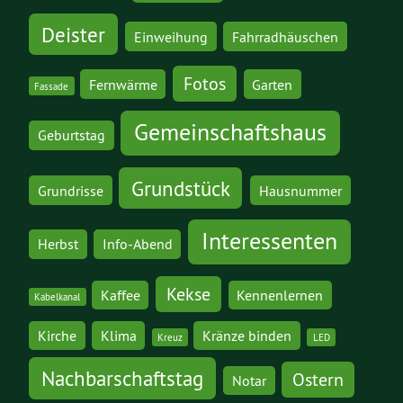
Deister
Einweihung
Fahrradhäuschen
Fotos
Fernwärme
Garten
Fassade
Gemeinschaftshaus
Geburtstag
Grundstück
Grundrisse
Hausnummer
Interessenten
Herbst
Info-Abend
Kekse
Kaffee
Kennenlernen
Kabelkanal
Kirche
Klima
Kränze binden
Kreuz
LED
Nachbarschaftstag
Ostern
Notar