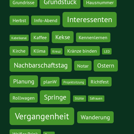
Grundstück
Grundrisse
Hausnummer
Interessenten
Herbst
Info-Abend
Kekse
Kaffee
Kennenlernen
Kabelkanal
Kirche
Klima
Kränze binden
Kreuz
LED
Nachbarschaftstag
Ostern
Notar
Planung
planW
Richtfest
Projektsitzung
Springe
Rollwagen
Stühle
Säfrauen
Vergangenheit
Wanderung