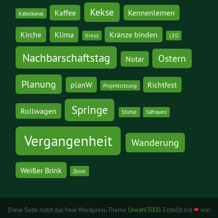
Kekse
Kaffee
Kennenlernen
Kabelkanal
Kirche
Klima
Kränze binden
Kreuz
LED
Nachbarschaftstag
Ostern
Notar
Planung
planW
Richtfest
Projektsitzung
Springe
Rollwagen
Stühle
Säfrauen
Vergangenheit
Wanderung
Weißer Brink
Zoom
Diese Seite nutzt das freie Wordpress-Theme
Urwahl3000
. Erstellt mit
❤
von