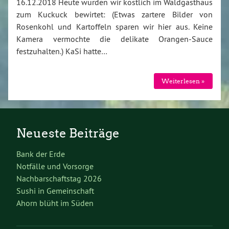
16.12.2018 Heute wurden wir köstlich im Waldgasthaus
zum Kuckuck bewirtet: (Etwas zartere Bilder von
Rosenkohl und Kartoffeln sparen wir hier aus. Keine
Kamera vermochte die delikate Orangen-Sauce
festzuhalten.) KaSi hatte…
Weiterlesen »
Neueste Beiträge
Bank der Erde
Notfälle und Vorsorge
Nachbarschaftstag 2026
Sushi in Gemeinschaft
Ahorn blüht im Süden