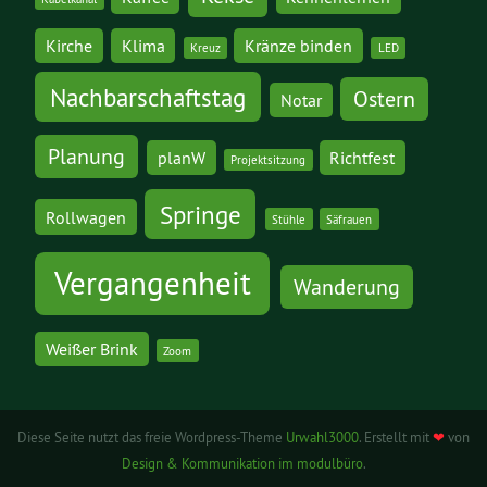
Kirche
Klima
Kränze binden
Kreuz
LED
Nachbarschaftstag
Ostern
Notar
Planung
planW
Richtfest
Projektsitzung
Springe
Rollwagen
Stühle
Säfrauen
Vergangenheit
Wanderung
Weißer Brink
Zoom
Diese Seite nutzt das freie Wordpress-Theme
Urwahl3000
. Erstellt mit
❤
von
Design & Kommunikation im modulbüro
.