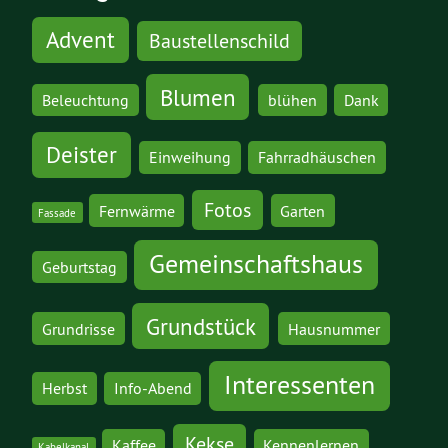
Advent
Baustellenschild
Blumen
Beleuchtung
blühen
Dank
Deister
Einweihung
Fahrradhäuschen
Fotos
Fernwärme
Garten
Fassade
Gemeinschaftshaus
Geburtstag
Grundstück
Grundrisse
Hausnummer
Interessenten
Herbst
Info-Abend
Kekse
Kaffee
Kennenlernen
Kabelkanal