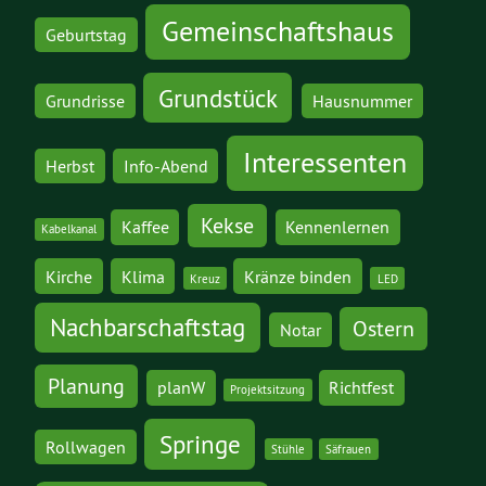
Gemeinschaftshaus
Geburtstag
Grundstück
Grundrisse
Hausnummer
Interessenten
Herbst
Info-Abend
Kekse
Kaffee
Kennenlernen
Kabelkanal
Kirche
Klima
Kränze binden
Kreuz
LED
Nachbarschaftstag
Ostern
Notar
Planung
planW
Richtfest
Projektsitzung
Springe
Rollwagen
Stühle
Säfrauen