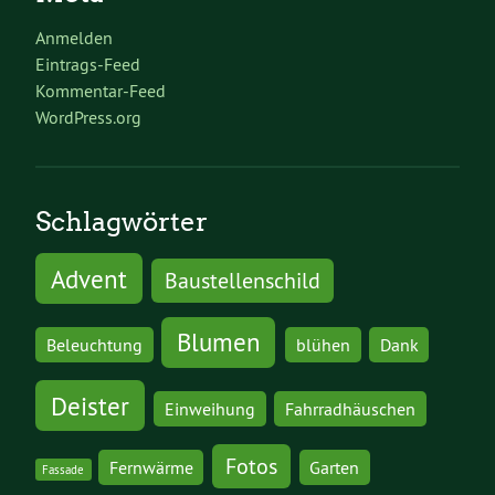
Anmelden
Eintrags-Feed
Kommentar-Feed
WordPress.org
Schlagwörter
Advent
Baustellenschild
Blumen
Beleuchtung
blühen
Dank
Deister
Einweihung
Fahrradhäuschen
Fotos
Fernwärme
Garten
Fassade