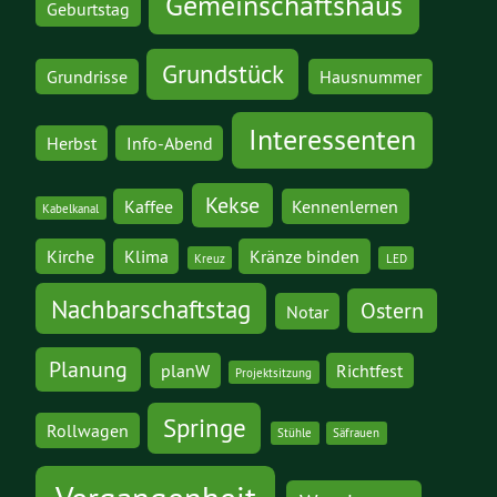
Gemeinschaftshaus
Geburtstag
Grundstück
Grundrisse
Hausnummer
Interessenten
Herbst
Info-Abend
Kekse
Kaffee
Kennenlernen
Kabelkanal
Kirche
Klima
Kränze binden
Kreuz
LED
Nachbarschaftstag
Ostern
Notar
Planung
planW
Richtfest
Projektsitzung
Springe
Rollwagen
Stühle
Säfrauen