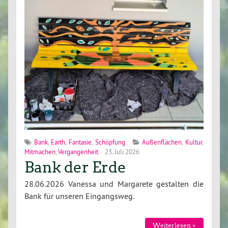
Bank
,
Earth
,
Fantasie
,
Schöpfung
Außenflächen
,
Kultur
,
Mitmachen
,
Vergangenheit
23. Juli 2026
Bank der Erde
28.06.2026 Vanessa und Margarete gestalten die
Bank für unseren Eingangsweg.
Weiterlesen »