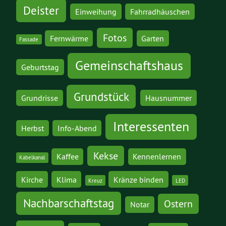
Deister
Einweihung
Fahrradhäuschen
Fotos
Fernwärme
Garten
Fassade
Gemeinschaftshaus
Geburtstag
Grundstück
Grundrisse
Hausnummer
Interessenten
Herbst
Info-Abend
Kekse
Kaffee
Kennenlernen
Kabelkanal
Kirche
Klima
Kränze binden
Kreuz
LED
Nachbarschaftstag
Ostern
Notar