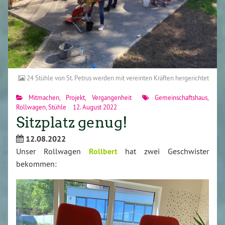
24 Stühle von St. Petrus werden mit vereinten Kräften hergerichtet
Mitmachen
,
Projekt
,
Vergangenheit
Gemeinschaftshaus
,
Rollwagen
,
Stühle
12. August 2022
Sitzplatz genug!
12.08.2022
Unser Rollwagen
Rollbert
hat zwei Geschwister
bekommen: