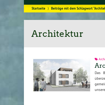
Startseite
⟩
Beiträge mit dem Schlagwort "Archite
Architektur
Archi
Arc
Das B
über
gemei
unsere