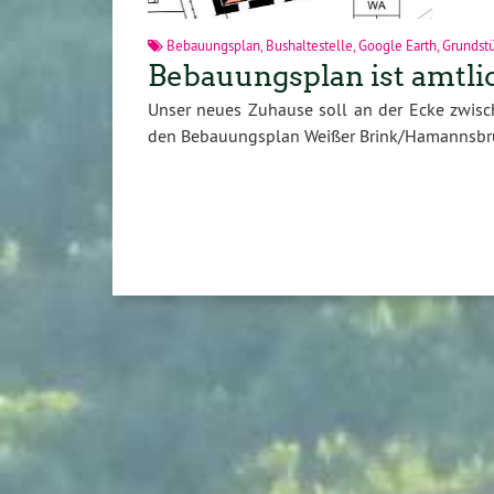
Bebauungsplan
,
Bushaltestelle
,
Google Earth
,
Grundst
Bebauungsplan ist amtli
Unser neues Zuhause soll an der Ecke zwisch
den Bebauungsplan Weißer Brink/Hamannsbruc