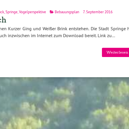
ück
,
Springe
,
Vogelperspektive
Bebauungsplan
7. September 2016
ch
en Kurzer Ging und Weißer Brink entstehen. Die Stadt Springe h
h inzwischen im Internet zum Download bereit. Link zu…
Weiterlesen 