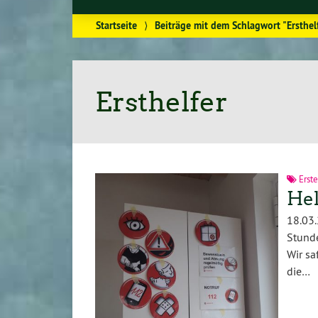
Startseite
⟩
Beiträge mit dem Schlagwort "Ersthel
Ersthelfer
Erste
Hel
18.03.
Stunde
Wir sa
die…