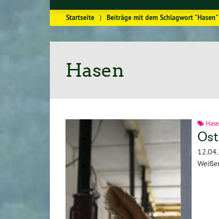
Startseite
⟩
Beiträge mit dem Schlagwort "Hasen"
Hasen
Hase
Ost
12.04
Weißen