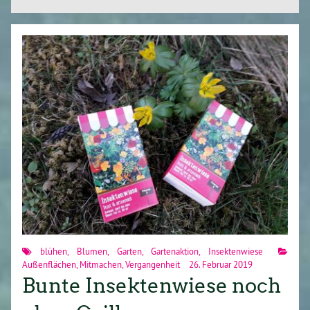
blühen
,
Blumen
,
Garten
,
Gartenaktion
,
Insektenwiese
Außenflächen
,
Mitmachen
,
Vergangenheit
26. Februar 2019
Bunte Insektenwiese noch