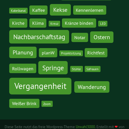
Kekse
Kaffee
Kennenlernen
Kabelkanal
Kirche
Klima
Kränze binden
Kreuz
LED
Nachbarschaftstag
Ostern
Notar
Planung
planW
Richtfest
Projektsitzung
Springe
Rollwagen
Stühle
Säfrauen
Vergangenheit
Wanderung
Weißer Brink
Zoom
Diese Seite nutzt das freie Wordpress-Theme
Urwahl3000
. Erstellt mit
❤
von