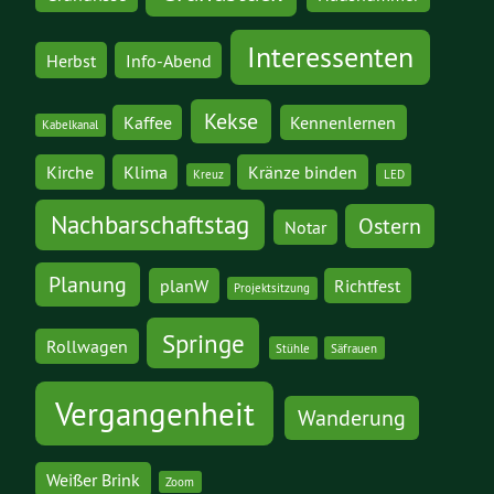
Interessenten
Herbst
Info-Abend
Kekse
Kaffee
Kennenlernen
Kabelkanal
Kirche
Klima
Kränze binden
Kreuz
LED
Nachbarschaftstag
Ostern
Notar
Planung
planW
Richtfest
Projektsitzung
Springe
Rollwagen
Stühle
Säfrauen
Vergangenheit
Wanderung
Weißer Brink
Zoom