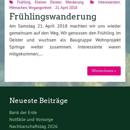
Frühling
,
Kleiner Deister
,
Wanderung
Interessenten
,
Mitmachen
,
Vergangenheit
21. April 2018
Frühlingswanderung
Am Samstag 21. April 2018 machten wir uns wieder
gemeinsam auf den Weg. Wir genossen den Frühling im
Deister und wuchsen als Baugruppe Wohnprojekt
Springe weiter zusammen. Interessierte waren
mitgekommen,…
Weiterlesen »
Neueste Beiträge
Bank der Erde
Notfälle und Vorsorge
Nachbarschaftstag 2026