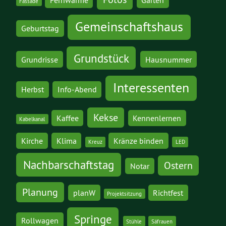
Fassade
Gemeinschaftshaus
Geburtstag
Grundstück
Grundrisse
Hausnummer
Interessenten
Herbst
Info-Abend
Kekse
Kaffee
Kennenlernen
Kabelkanal
Kirche
Klima
Kränze binden
Kreuz
LED
Nachbarschaftstag
Ostern
Notar
Planung
planW
Richtfest
Projektsitzung
Springe
Rollwagen
Stühle
Säfrauen