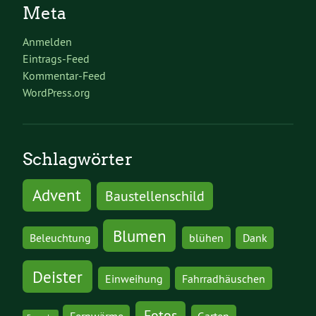
Meta
Anmelden
Eintrags-Feed
Kommentar-Feed
WordPress.org
Schlagwörter
Advent
Baustellenschild
Blumen
Beleuchtung
blühen
Dank
Deister
Einweihung
Fahrradhäuschen
Fotos
Fernwärme
Garten