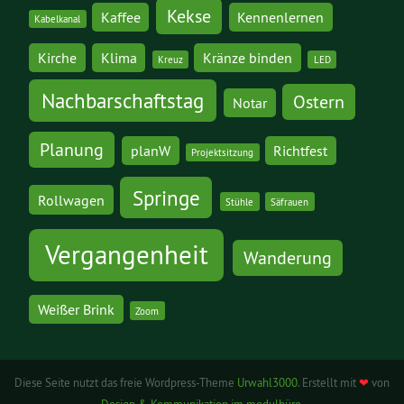
Kekse
Kaffee
Kennenlernen
Kabelkanal
Kirche
Klima
Kränze binden
Kreuz
LED
Nachbarschaftstag
Ostern
Notar
Planung
planW
Richtfest
Projektsitzung
Springe
Rollwagen
Stühle
Säfrauen
Vergangenheit
Wanderung
Weißer Brink
Zoom
Diese Seite nutzt das freie Wordpress-Theme
Urwahl3000
. Erstellt mit
❤
von
Design & Kommunikation im modulbüro
.