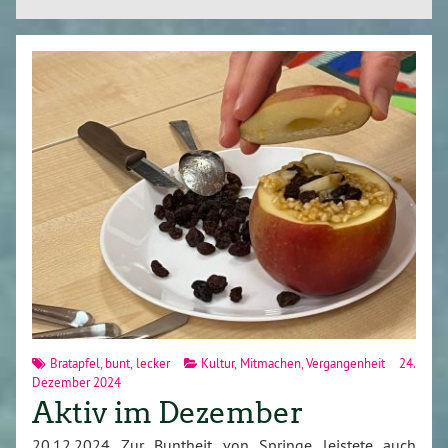
Bratapfel
,
bunt
,
lecker
Kultur
,
Mitmachen
,
Vergangenheit
24.
Dezember 2024
Aktiv im Dezember
20.12.2024 Zur Buntheit von Springe leistete auch