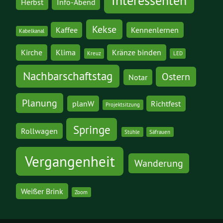
Interessenten
Herbst
Info-Abend
Kekse
Kaffee
Kennenlernen
Kabelkanal
Kirche
Klima
Kränze binden
Kreuz
LED
Nachbarschaftstag
Ostern
Notar
Planung
planW
Richtfest
Projektsitzung
Springe
Rollwagen
Stühle
Säfrauen
Vergangenheit
Wanderung
Weißer Brink
Zoom