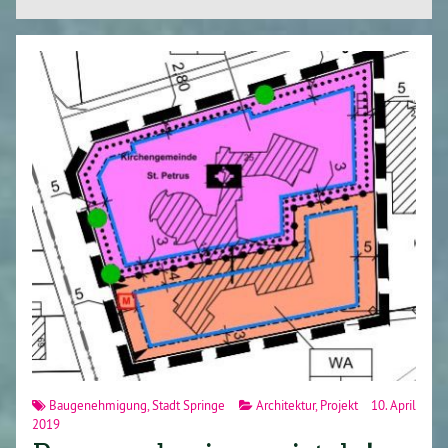
Baugenehmigung
,
Stadt Springe
Architektur
,
Projekt
10. April
2019