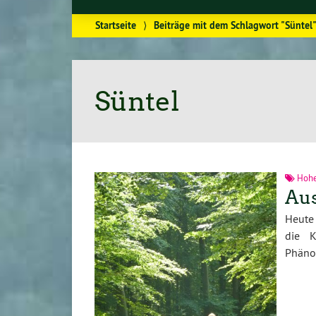
Startseite
⟩
Beiträge mit dem Schlagwort "Süntel
Süntel
Hohe
Aus
Heute 
die K
Phänom