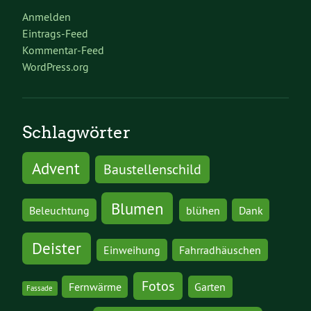
Anmelden
Eintrags-Feed
Kommentar-Feed
WordPress.org
Schlagwörter
Advent
Baustellenschild
Blumen
Beleuchtung
blühen
Dank
Deister
Einweihung
Fahrradhäuschen
Fotos
Fernwärme
Garten
Fassade