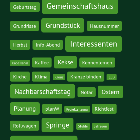
Gemeinschaftshaus
Geburtstag
Grundstück
Grundrisse
Hausnummer
Interessenten
Herbst
Info-Abend
Kekse
Kaffee
Kennenlernen
Kabelkanal
Kirche
Klima
Kränze binden
Kreuz
LED
Nachbarschaftstag
Ostern
Notar
Planung
planW
Richtfest
Projektsitzung
Springe
Rollwagen
Stühle
Säfrauen