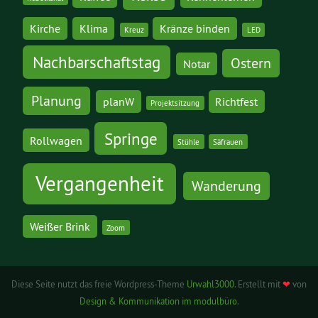
Kirche
Klima
Kränze binden
Kreuz
LED
Nachbarschaftstag
Ostern
Notar
Planung
planW
Richtfest
Projektsitzung
Springe
Rollwagen
Stühle
Säfrauen
Vergangenheit
Wanderung
Weißer Brink
Zoom
Diese Seite nutzt das freie Wordpress-Theme
Urwahl3000
. Erstellt mit
❤
von
Design & Kommunikation im modulbüro
.