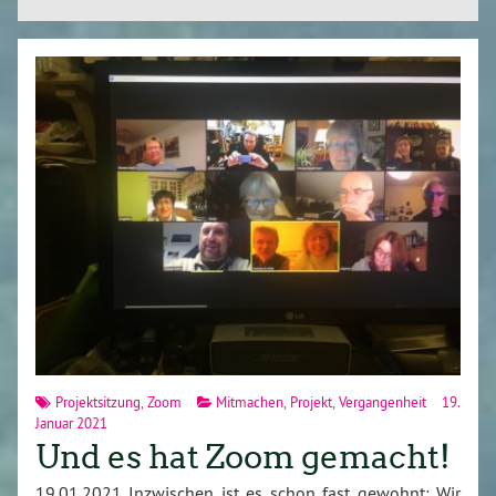
Projektsitzung
,
Zoom
Mitmachen
,
Projekt
,
Vergangenheit
19.
Januar 2021
Und es hat Zoom gemacht!
19.01.2021 Inzwischen ist es schon fast gewohnt: Wir