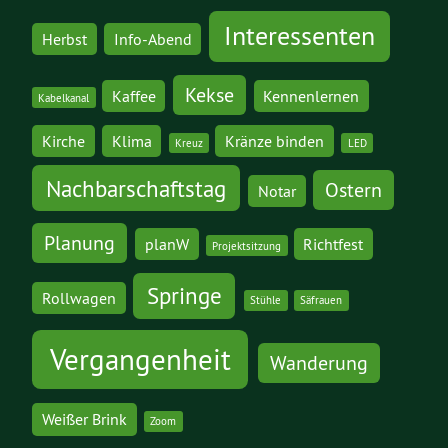
Interessenten
Herbst
Info-Abend
Kekse
Kaffee
Kennenlernen
Kabelkanal
Kirche
Klima
Kränze binden
Kreuz
LED
Nachbarschaftstag
Ostern
Notar
Planung
planW
Richtfest
Projektsitzung
Springe
Rollwagen
Stühle
Säfrauen
Vergangenheit
Wanderung
Weißer Brink
Zoom