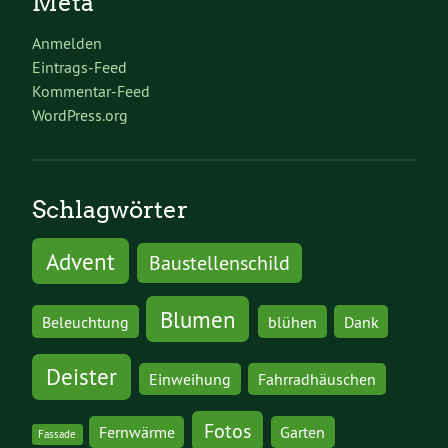
Meta
Anmelden
Eintrags-Feed
Kommentar-Feed
WordPress.org
Schlagwörter
Advent
Baustellenschild
Blumen
Beleuchtung
blühen
Dank
Deister
Einweihung
Fahrradhäuschen
Fotos
Fernwärme
Garten
Fassade