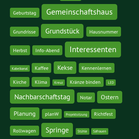
Gemeinschaftshaus
Geburtstag
Grundstück
Grundrisse
Hausnummer
Interessenten
Herbst
Info-Abend
Kekse
Kaffee
Kennenlernen
Kabelkanal
Kirche
Klima
Kränze binden
Kreuz
LED
Nachbarschaftstag
Ostern
Notar
Planung
planW
Richtfest
Projektsitzung
Springe
Rollwagen
Stühle
Säfrauen