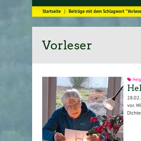
Startseite
⟩
Beiträge mit dem Schlagwort "Vorlese
Vorleser
Helg
Hel
28.02
vor. W
Dichte