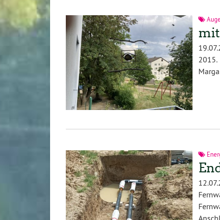
Aug
mit
19.07.
2015.
Marga
Ener
End
12.0
Fernw
Fernw
Anschl