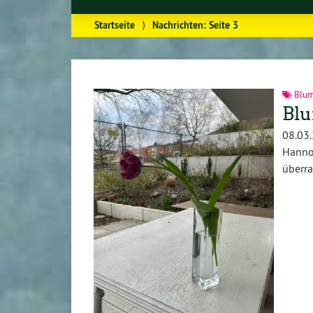
Startseite
⟩
Nachrichten
: Seite 3
Blu
Bl
08.03.
Hanno
überra