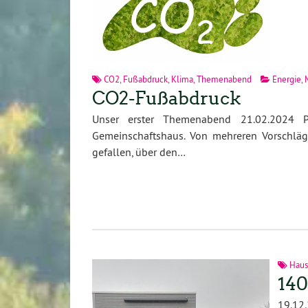
CO2
,
Fußabdruck
,
Klima
,
Themenabend
Energie
,
CO2-Fußabdruck
Unser erster Themenabend 21.02.2024 
Gemeinschaftshaus. Von mehreren Vorschlä
gefallen, über den…
Hau
140
19.12