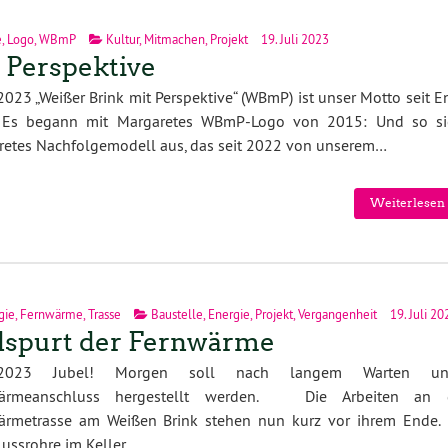
e
,
Logo
,
WBmP
Kultur
,
Mitmachen
,
Projekt
19. Juli 2023
 Perspektive
2023 „Weißer Brink mit Perspektive“ (WBmP) ist unser Motto seit 
 Es begann mit Margaretes WBmP-Logo von 2015: Und so si
retes Nachfolgemodell aus, das seit 2022 von unserem…
Weiterlesen 
gie
,
Fernwärme
,
Trasse
Baustelle
,
Energie
,
Projekt
,
Vergangenheit
19. Juli 20
spurt der Fernwärme
7.2023 Jubel! Morgen soll nach langem Warten un
ärmeanschluss hergestellt werden. Die Arbeiten an 
ärmetrasse am Weißen Brink stehen nun kurz vor ihrem Ende. 
ussrohre im Keller…