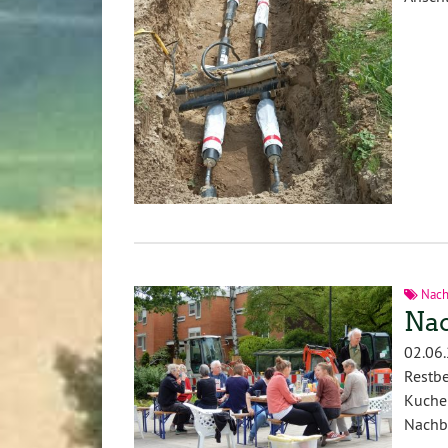
Nach
Nac
02.06
Restb
Kuche
Nachba