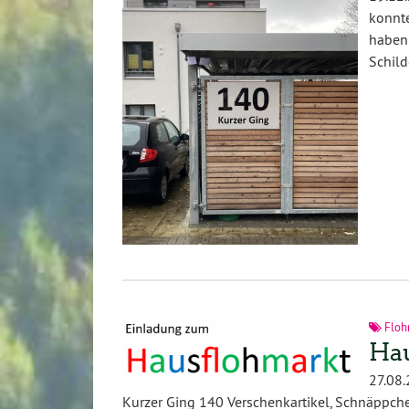
konnte
haben
Schild
Floh
Hau
27.08
Kurzer Ging 140 Verschenkartikel, Schnäppch