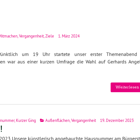
Mitmachen
,
Vergangenheit
,
Ziele
1. März 2024
Pünktlich um 19 Uhr startete unser erster Themenabend
gen war aus einer kurzen Umfrage die Wahl auf Gerhards Ange
Weiterlesen 
snummer
,
Kurzer Ging
Außenflächen
,
Vergangenheit
19. Dezember 2023
!
.2023 Unsere künstlerisch angehauchte Hausnummer am Bürgerst