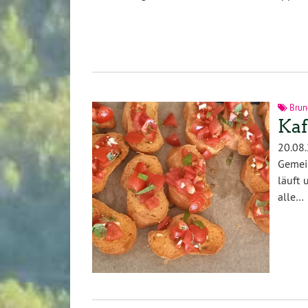
Brun
Kaf
20.08
Gemei
läuft 
alle…