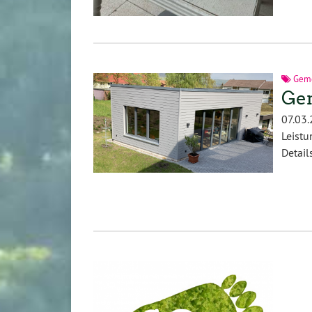
Geme
Ge
07.03
Leist
Detail